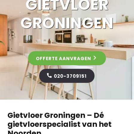
GIETVLOER
GRONING­EN
OFFERTE AANVRAGEN
020-3709151
Gietvloer Groningen – Dé
gietvloerspecialist van het
Noorden